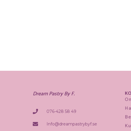
Dream Pastry By F.
KO
O
Ha
076-428 58 49
Be
Info@dreampastrybyf.se
Ku