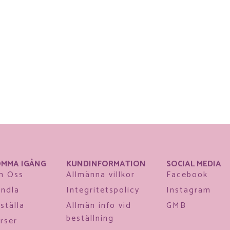
MMA IGÅNG
KUNDINFORMATION
SOCIAL MEDIA
m Oss
Allmänna villkor
Facebook
ndla
Integritetspolicy
Instagram
ställa
Allmän info vid
GMB
beställning
rser